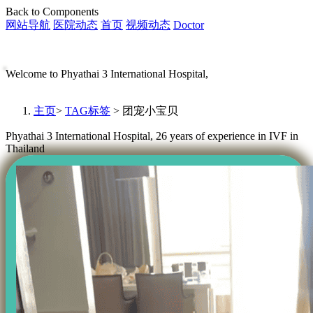
Back to Components
网站导航
医院动态
首页
视频动态
Doctor
Welcome to Phyathai 3 International Hospital,
主页
>
TAG标签
> 团宠小宝贝
Phyathai 3 International Hospital, 26 years of experience in IVF in
Thailand