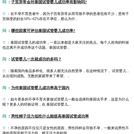
问
：
子宫异常会对泰国试管婴儿成功率有影响吗?
答
：在不孕不育患者中，因为子宫有异常从而导致不孕的患者也有不少，患有子
宫病变的妇女10%~62%存在不孕症，那么为什...
问
：
哪些因素可评估泰国试管婴儿成功率?
答
：泰国试管婴儿的成功率，一直以来都是大家关注的焦点。每个人咨询的时候
也总离不开成功率这个话题。泰国试管婴...
问
：
试管婴儿一次就成功的多吗？
答
：随着国内食品多样化、很多人都无法自然受孕，在这种情况下， 试管婴儿，
从出现到成熟。无数的家庭带来了希望、...
问
：
为何泰国试管婴儿成功率高于国内
答
：如今更多的不孕不育夫妻做试管婴儿一般会选择到泰国去手术，这是为什么
呢？更多人的经验证明，在 泰国试管婴儿...
问
：
男性精子活力低吃什么能提高泰国试管成功率
答
：不孕的原因不仅仅只是女性的原因，男性同样会导致不孕，一般来说男性不
孕的原因是精子活力低，精子活力低时很...