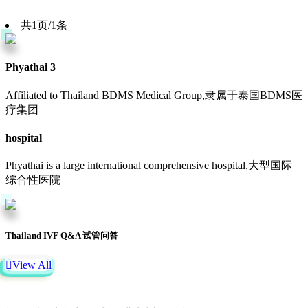
共1页/1条
Phyathai 3
Affiliated to Thailand BDMS Medical Group,隶属于泰国BDMS医
疗集团
hospital
Phyathai is a large international comprehensive hospital,大型国际
综合性医院
Thailand IVF Q&A 试管问答

View All