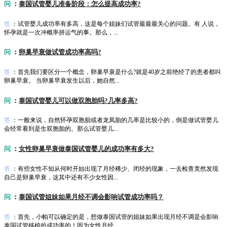
问
：
泰国试管婴儿准备阶段：怎么提高成功率?
答
：试管婴儿成功率有多高，这是每个姐妹们试管最最最关心的问题。有 人说，
怀孕就是一次冲概率拼运气的事。那么，...
问
：
卵巢早衰做试管成功率高吗?
答
：首先我们要区分一个概念，卵巢早衰是什么?就是40岁之前绝经了的患者都叫
卵巢早衰。 当卵巢早衰发生以后，她自然...
问
：
泰国试管婴儿可以做双胞胎吗?几率多高?
答
：一般来说，自然怀孕双胞胎或者龙凤胎的几率是比较小的，倒是做试管婴儿
会经常看到是生双胞胎的。那么试管婴儿...
问
：
女性卵巢早衰做泰国试管婴儿的成功率有多大?
答
：有些女性不知从何时开始出现了月经稀少、闭经的现象，一去检查竟然发现
自己是卵巢早衰，这其中还有不少女性因...
问
：
泰国试管姐妹如果月经不调会影响试管成功率吗？
答
：首先，小帕可以确定的是，想做泰国试管的姐妹如果出现月经不调是会影响
泰国试管移植的成功率的！因为女性月经...