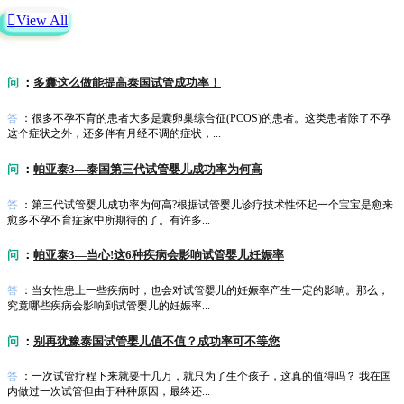

View All
问
：
多囊这么做能提高泰国试管成功率！
答
：很多不孕不育的患者大多是囊卵巢综合征(PCOS)的患者。这类患者除了不孕
这个症状之外，还多伴有月经不调的症状，...
问
：
帕亚泰3—泰国第三代试管婴儿成功率为何高
答
：第三代试管婴儿成功率为何高?根据试管婴儿诊疗技术性怀起一个宝宝是愈来
愈多不孕不育症家中所期待的了。有许多...
问
：
帕亚泰3—当心!这6种疾病会影响试管婴儿妊娠率
答
：当女性患上一些疾病时，也会对试管婴儿的妊娠率产生一定的影响。那么，
究竟哪些疾病会影响到试管婴儿的妊娠率...
问
：
别再犹豫泰国试管婴儿值不值？成功率可不等您
答
：一次试管疗程下来就要十几万，就只为了生个孩子，这真的值得吗？ 我在国
内做过一次试管但由于种种原因，最终还...