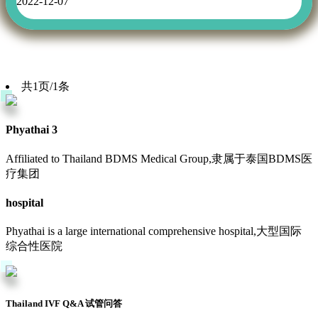
2022-12-07
共1页/1条
Phyathai 3
Affiliated to Thailand BDMS Medical Group,隶属于泰国BDMS医
疗集团
hospital
Phyathai is a large international comprehensive hospital,大型国际
综合性医院
Thailand IVF Q&A 试管问答