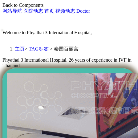
Back to Components
网站导航
医院动态
首页
视频动态
Doctor
Welcome to Phyathai 3 International Hospital,
主页
>
TAG标签
> 泰国百丽宫
Phyathai 3 International Hospital, 26 years of experience in IVF in
Thailand